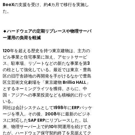
BeeXの支援を受け、約4カ月で移行を実施し
た。
🔸ハードウェアの定期リプレースや物理サーバ
ー運用の負荷を軽減
120年を超える歴史を持つ東京建物は、主力の
ビル事業と住宅事業に加え、アセットサービ
ス、駐車場、リゾートなどの新たな事業を第3
の柱として強化している。最近では東京・豊島
区の旧庁舎跡地の再開発を手がけるなかで豊島
区立芸術文化劇場を「東京建物 Brillia HALL」
とするネーミングライツを獲得。さらに、中
国・アジアへの事業投資なども積極的に行って
いる。

同社は会計システムとして1998年にERPパッケ
ージを導入。その後、2008年に最新のビジネ
スに対応したSAP ERPにリプレースした。以
来、物理サーバー上で約10年間運用を続けてき
たが、ハードウェア保守契約終了を見据えてク