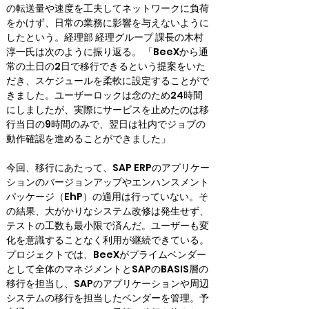
の転送量や速度を工夫してネットワークに負荷
をかけず、日常の業務に影響を与えないように
したという。経理部 経理グループ 課長の木村
淳一氏は次のように振り返る。 「BeeXから通
常の土日の2日で移行できるという提案をいた
だき、スケジュールを柔軟に設定することがで
きました。ユーザーロックは念のため24時間
にしましたが、実際にサービスを止めたのは移
行当日の9時間のみで、翌日は社内でジョブの
動作確認を進めることができました」
今回、移行にあたって、SAP ERPのアプリケー
ションのバージョンアップやエンハンスメント
パッケージ（EhP）の適用は行っていない。そ
の結果、大がかりなシステム改修は発生せず、
テストの工数も最小限で済んだ。ユーザーも変
化を意識することなく利用が継続できている。

プロジェクトでは、BeeXがプライムベンダー
として全体のマネジメントとSAPのBASIS層の
移行を担当し、SAPのアプリケーションや周辺
システムの移行を担当したベンダーを管理。予