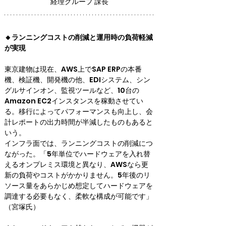
経理グループ 課長
🔸ランニングコストの削減と運用時の負荷軽減
が実現
東京建物は現在、AWS上でSAP ERPの本番
機、検証機、開発機の他、EDIシステム、シン
グルサインオン、監視ツールなど、10台の
Amazon EC2インスタンスを稼動させてい
る。移行によってパフォーマンスも向上し、会
計レポートの出力時間が半減したものもあると
いう。

インフラ面では、ランニングコストの削減につ
ながった。「5年単位でハードウェアを入れ替
えるオンプレミス環境と異なり、AWSなら更
新の負荷やコストがかかりません。5年後のリ
ソース量をあらかじめ想定してハードウェアを
調達する必要もなく、柔軟な構成が可能です」
（宮塚氏）