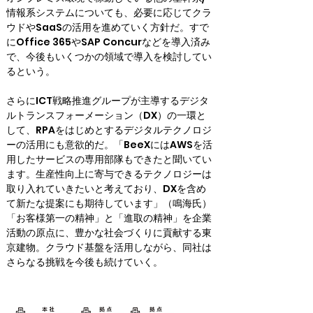
情報系システムについても、必要に応じてクラ
ウドやSaaSの活用を進めていく方針だ。すで
にOffice 365やSAP Concurなどを導入済み
で、今後もいくつかの領域で導入を検討してい
るという。
さらにICT戦略推進グループが主導するデジタ
ルトランスフォーメーション（DX）の一環と
して、RPAをはじめとするデジタルテクノロジ
ーの活用にも意欲的だ。「BeeXにはAWSを活
用したサービスの専用部隊もできたと聞いてい
ます。生産性向上に寄与できるテクノロジーは
取り入れていきたいと考えており、DXを含め
て新たな提案にも期待しています」（鳴海氏）

「お客様第一の精神」と「進取の精神」を企業
活動の原点に、豊かな社会づくりに貢献する東
京建物。クラウド基盤を活用しながら、同社は
さらなる挑戦を今後も続けていく。