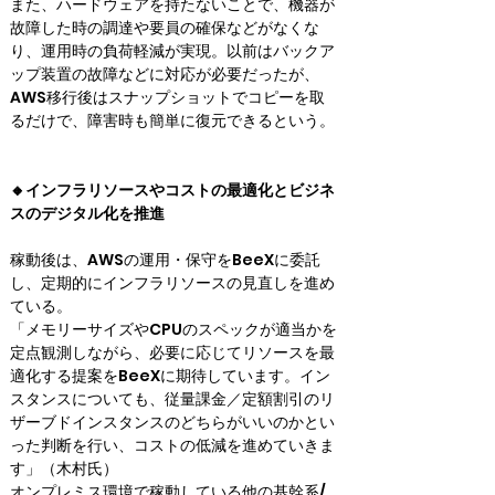
また、ハードウェアを持たないことで、機器が
故障した時の調達や要員の確保などがなくな
り、運用時の負荷軽減が実現。以前はバックア
ップ装置の故障などに対応が必要だったが、
AWS移行後はスナップショットでコピーを取
るだけで、障害時も簡単に復元できるという。
🔸インフラリソースやコストの最適化とビジネ
スのデジタル化を推進
稼動後は、AWSの運用・保守をBeeXに委託
し、定期的にインフラリソースの見直しを進め
ている。

「メモリーサイズやCPUのスペックが適当かを
定点観測しながら、必要に応じてリソースを最
適化する提案をBeeXに期待しています。イン
スタンスについても、従量課金／定額割引のリ
ザーブドインスタンスのどちらがいいのかとい
った判断を行い、コストの低減を進めていきま
す」（木村氏）

オンプレミス環境で稼動している他の基幹系/