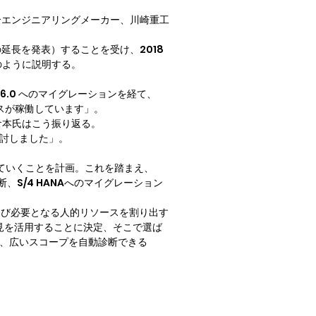
合エンジニアリングメーカー、川崎重工
トの延長を発表）することを受け、2018 
のように説明する。
 6.0 へのマイグレーションを経て、
スが稼働しています」。

本氏はこう振り返る。

検討しました」。
ていくことを計画。これを踏まえ、
断、S/4 HANAへのマイグレーション
および必要となる人的リソースを割り出す
知見を活用することに決定、そこで選ば
で、広いスコープを自動診断できる