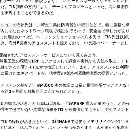
セスメントサービスについて解説しよう。このサービスは一般的なアセスメ
だ。TIS 独自の方法により、データやプログラムといった、高い機密
トを実現することができるのだ。
ションの石原氏は「川崎重工業は防衛省との取引などで、特に厳格な機密
内に閉じたネットワーク環境で検証を行うので、安全面で申し分があり
に至った理由の一つだ。ベニックソリューションの八木氏は「TIS 氏は技
続き、海外8拠点のアセスメントも控えており、中長期のパートナーとし
に開始されたアセスメントサービスについて見てみよう。

が川崎重工業の環境でERP にアクセスして調査を実施する方法を取る。
替できるか否かも1 点ずつ検証したという。また、アセスメントに利用す
識に長けたエキスパートを、代替案の検討や課題解決案の提案といった
ドオンの解析だ。約4,800 本の検証には長い期間を要することとなり、
る約2ヶ月間が解析期間に充てられたという。
S の知見が活きたと石原氏は語る。「SAP ERP 導入企業のうち、ど
界が共有できていない貴重な情報をTIS から提供してもらい、アセスメ
IS の経験が活きたという。S/4HANAで必要なメモリサイジングにつ
マットに落とし込んでくれた。ポイントがつかみやすく、きめ細かな配慮