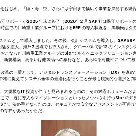
ルをはじめ、「陸・海・空」さらには宇宙まで幅広く事業を展開する総
 の保守サポートが2025 年末に終了（2020年2 月 SAP 社は保守サポー
時点での川崎重工業グループにおけるERP の導入状況を、馬場氏は次
人事システムとして導入しました。その後、会計システムを導入し、SAP ERP
も用途を拡大。海外7 拠点でも導入され、グローバルで計12 のインスタン
おこなった川崎重工業グループのSlerであるベニックソリューション倉
ョンか、新規構築、あるいは他製品への移行など、あらゆる可能性について
改革の一環として、デジタルトランスフォーメーション（DX）を進め
ANA）を中核に捉えてシステム全体の最適化を行うことが最も現実的な選択と判
には、大規模なIT 投資が伴うと見込まれるものの、その対応ボリューム
こで、既に導入やマイグレーションといったノウハウを持つSIer の
IS だ。決め手となったのは、セキュアかつ安全なアセスメントが可能
ス」の存在があったからだ。