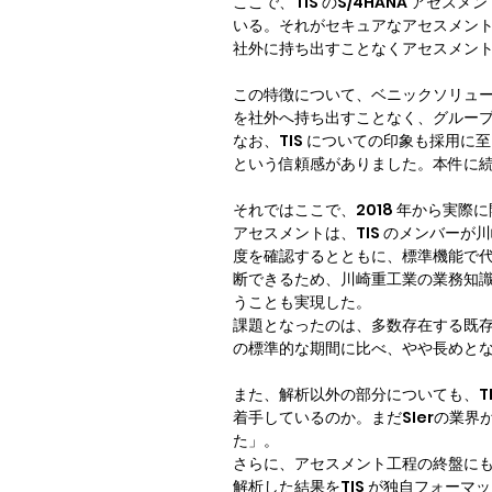
ここで、TIS のS/4HANA ア
いる。それがセキュアなアセスメント
社外に持ち出すことなくアセスメン
この特徴について、ベニックソリュー
を社外へ持ち出すことなく、グループ
なお、TIS についての印象も採用
という信頼感がありました。本件に
それではここで、2018 年から実際
アセスメントは、TIS のメンバー
度を確認するとともに、標準機能で代
断できるため、川崎重工業の業務知
うことも実現した。

課題となったのは、多数存在する既存ア
の標準的な期間に比べ、やや長めとな
また、解析以外の部分についても、TI
着手しているのか。まだSIerの業
た」。

さらに、アセスメント工程の終盤にもT
解析した結果をTIS が独自フォー