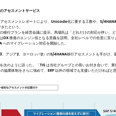
S のアセスメントサービス
了、アセスメントレポートにより、Unicode化に要する工数や、S/4HA
できたという。

A への移行プランを経営会議に提示。馬場氏は「どれだけの対応が伴い、
A はDX 推進のエンジン役となる意義を説明。全社レベルでの合意に至
HANA へのマイグレーション対応を開始した。
米3、アジア2、ヨーロッパ2）のS/4HANA移行アセスメントも手がけ、
期待を次のように語った。「TIS は当社グループとの長いお付き合いで、