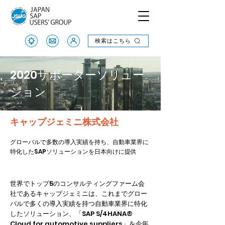
検索はこちら
検索はこちら
2020サポーターソリュー
ション
キャップジェミニ株式会社
グローバルで多数の導入実績を持ち、自動車業界に
特化したSAPソリューションを日本向けに提供
世界でトップ5のコンサルティングファーム会
社であるキャップジェミニは、これまでグロー
バルで多くの導入実績を持つ自動車業界に特化
したソリューション、「SAP S/4HANA®
Cloud for automotive suppliers」を今年