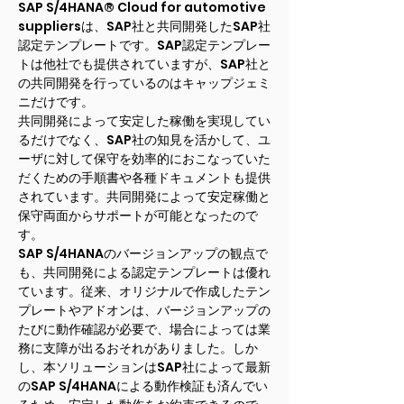
SAP S/4HANA® Cloud for automotive
suppliersは、SAP社と共同開発したSAP社
認定テンプレートです。SAP認定テンプレー
トは他社でも提供されていますが、SAP社と
の共同開発を行っているのはキャップジェミ
ニだけです。
共同開発によって安定した稼働を実現してい
るだけでなく、SAP社の知見を活かして、ユ
ーザに対して保守を効率的におこなっていた
だくための手順書や各種ドキュメントも提供
されています。共同開発によって安定稼働と
保守両面からサポートが可能となったので
す。
SAP S/4HANAのバージョンアップの観点で
も、共同開発による認定テンプレートは優れ
ています。従来、オリジナルで作成したテン
プレートやアドオンは、バージョンアップの
たびに動作確認が必要で、場合によっては業
務に支障が出るおそれがありました。しか
し、本ソリューションはSAP社によって最新
のSAP S/4HANAによる動作検証も済んでい