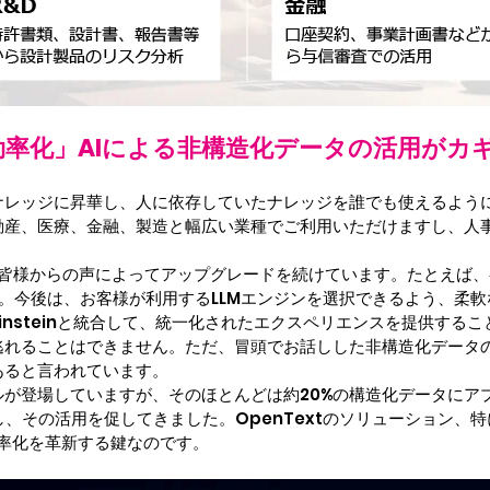
率化」AIによる非構造化データの活用がカ
ッジに昇華し、人に依存していたナレッジを誰でも使えるようにすること
動産、医療、金融、製造と幅広い業種でご利用いただけますし、人事
、ユーザの皆様からの声によってアップグレードを続けています。たとえば
しています。今後は、お客様が利用するLLMエンジンを選択できるよう、
orce Einsteinと統合して、統一化されたエクスペリエンスを提供す
逃れることはできません。ただ、冒頭でお話しした非構造化データ
あると言われています。
が登場していますが、そのほとんどは約20%の構造化データにア
、その活用を促してきました。OpenTextのソリューション、特に
ス効率化を革新する鍵なのです。