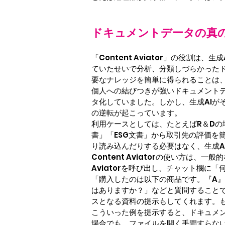
ドキュメントデータの真の
「Content Aviator」の役
ていたせいで分析、分類しづらかったド
要なナレッジを簡単に得られることは
個人への結びつきが強いドキュメント
タ化していました。しかし、生成AIが
の逆転が起こっています。
利用ケースとしては、たとえばR＆D
書」「ESG文書」から取引先の評価を
り読み込んだりする必要はなく、生成A
Content Aviatorの使い方は、
Aviatorを呼び出し、チャット欄に「
「購入したのは以下の商品です。『A
はありますか？」などと質問すること
スとなる資料の提示もしてくれます。
こういった例を提示すると、ドキュメ
場合でも、ファイルを開く手間すらな