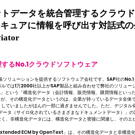
ントデータを統合管理するクラウ
キュアに情報を呼び出す対話式の
iator
するNo.1クラウドソフトウェア
な拡張ソリューションを提供するソフトウェア会社です。SAP社のNo
バルでは1万2000社以上がSAP製品と組み合わせて弊社のソリュ
HANA」という「構造化データ（会計情報、販売情報、購買情報とい
すが、その構造化データというのは、企業が持っているデータ全体
うしていましたがほんの一部に過ぎませんでした。ただ、デジタル
化データ（サイロ化されているさまざまなドキュメントデータ）」の
なく、非構造化データには、構造化データと密接に関連し、そのエ
xtended ECM by OpenText」は、その構造化データと