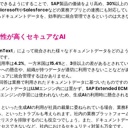
できるようにすることで、SAP製品の価値をより高め、30%以上
crosoftやSalesforceなどの業務アプリとの連携にも対応して
るドキュメントデータを、効率的に統合管理できるというのは大き
性が高くセキュアなAI
 by OpenText」によって統合された様々なドキュメントデータを
」です。
用率は4.2%。一方米国は15.4%と、3倍以上の差があるとされ
ンへの懸念や、組織が持つデータが適切に利用できないことなどが
キュアに統合管理するほかありません。
r」からの回答は業務で利用されたドキュメントデータに基づいたもので
ントデータはLLMエンジン内には置かず、SAP Extended 
Mエンジンの学習には使われないため、生成AIの利用時に懸念され
Copilot」といった生成AIの利用が社員の裁量に委ねられている場合
、といったトラブルも考えられます。社内の業務プラットフォームとし
不要なリスクを排除するのにも役立つでしょう。また、ドキュメント
クセスできないなど、社内におけるセキュリティ対策も万全です。