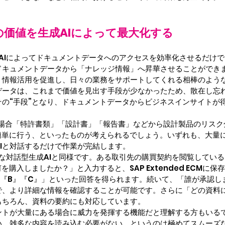
価値を生成AIによって最大化する
割は、生成AIによってドキュメントデータへのアクセスを効率化させるだ
キュメントデータから「ナレッジ情報」へ昇華させることができま
、情報活用を促進し、日々の業務をサポートしてくれる相棒のよう
データは、これまで価値を見出す手段が少なかったため、散在し忘
その“手段”となり、ドキュメントデータからビジネスインサイトが
の場合「特許書類」「設計書」「報告書」などから設計製品のリスク
簡単に行う、といったものが考えられるでしょう。いずれも、大量
Iと対話するだけで作業が完結します。
一般的な対話型生成AIと同様です。ある取引先の購買契約を閲覧しているSAP
何を購入しましたか？」と入力すると、SAP Extended ECM
』『B』『C』」といった回答を得られます。続いて、「誰が承認し
で、より詳細な情報を確認することが可能です。さらに「どの資料
もちろん、資料の要約にも対応しています。
ントが大量にある場合に威力を発揮する機能だと理解する方もいる
い、雑多な内容を読み込む必要がない、というのは極めてスムーズ