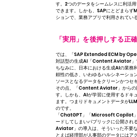
す。2つのデータをシームレスに利活用
できます。しかも、SAPにとどまらずMi
ションで、業務アプリで利用されてい
「実用」を後押しする正確
では、「SAP Extended ECM
対話型の生成AI「Content Aviator
ちなみに、日本における生成AIの業務利
頼性の低さ、いわゆるハルシネーショ
ソースとなるデータをクリーンかつセ
その点、「Content Aviato
す。しかも、AIが学習に使用するドキュメ
ます。つまりドキュメントデータがLL
のです。
「ChatGPT」「Microsoft 
ードしてしまいパブリックに公開される
Aviator」の導入は、そういった
とえば経理部が人事部のデータにはア