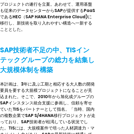
プロジェクトの遂行を立案。あわせて、運用基盤
も従来のデータセンターからSAPが提供するPaaS
であるHEC（SAP HANA Enterprise Cloud)に
移行し、新技術を取り入れやすい構造へ一新する
こととした。
SAP技術者不足の中、TISイン
テックグループの総力を結集し
大規模体制を構築
本計画は、3年に及ぶ工期と相応する大人数の開発
要員を要する大規模プロジェクトになることが見
込まれた。そこで、2010年から旭化成グループの
SAPインスタンス統合支援に参画し、信頼を寄せ
ていたTISをパートナーとして指名。「当時、国内
の複数企業でSAP S/4HANA移行プロジェクトが走
っており、SAP技術者が枯渇している状況でし
た。TISには、大規模案件で培った人材調達力・マ