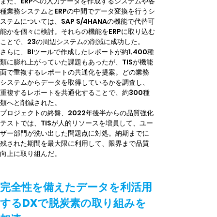
また、ERPへの入力データを作成するシステムや各
種業務システムとERPの中間でデータ変換を行うシ
ステムについては、SAP S/4HANAの機能で代替可
能かを個々に検討。それらの機能をERPに取り込む
ことで、23の周辺システムの削減に成功した。
さらに、BIツールで作成したレポートが約1,400種
類に膨れ上がっていた課題もあったが、TISが機能
面で重複するレポートの共通化を提案。どの業務
システムからデータを取得しているかを調査し、
重複するレポートを共通化することで、約300種
類へと削減された。
プロジェクトの終盤、2022年後半からの品質強化
テストでは、TISが人的リソースを増員して、ユー
ザー部門が洗い出した問題点に対処。納期までに
残された期間を最大限に利用して、限界まで品質
向上に取り組んだ。
完全性を備えたデータを利活用
するDXで脱炭素の取り組みを