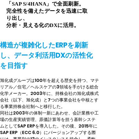
「SAP S/4HANA」で全面刷新。
完全性を備えたデータを迅速に取
り出し、
分析・見える化のDXに活用。
構造が複雑化したERPを刷新
し、データ利活用DXの活性化
を目指す
旭化成グループは100年を超える歴史を持つ、マテ
リアル／住宅／ヘルスケアの3領域を手がける総合
化学メーカー。2003年に、持株会社の旭化成株式
会社（以下、旭化成）と7つの事業会社を中核とす
る事業持株会社制へと移行した。
同社は2003年の体制一新にあわせ、会計業務や工
場の生産実績管理、原価計算等を担う基幹システ
ムとしてSAP ERPを導入した。その後、2015年に
SAP ERP（ECC 6.0）にバージョンアップする際