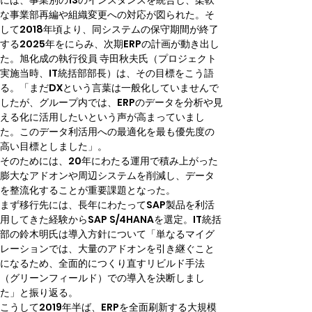
には、事業別の13のインスタンスを統合し、柔軟
な事業部再編や組織変更への対応が図られた。そ
して2018年頃より、同システムの保守期間が終了
する2025年をにらみ、次期ERPの計画が動き出し
た。旭化成の執行役員 寺田秋夫氏（プロジェクト
実施当時、IT統括部部長）は、その目標をこう語
る。「まだDXという言葉は一般化していませんで
したが、グループ内では、ERPのデータを分析や見
える化に活用したいという声が高まっていまし
た。このデータ利活用への最適化を最も優先度の
高い目標としました」。
そのためには、20年にわたる運用で積み上がった
膨大なアドオンや周辺システムを削減し、データ
を整流化することが重要課題となった。
まず移行先には、長年にわたってSAP製品を利活
用してきた経験からSAP S/4HANAを選定。IT統括
部の鈴木明氏は導入方針について「単なるマイグ
レーションでは、大量のアドオンを引き継ぐこと
になるため、全面的につくり直すリビルド手法
（グリーンフィールド）での導入を決断しまし
た」と振り返る。
こうして2019年半ば、ERPを全面刷新する大規模