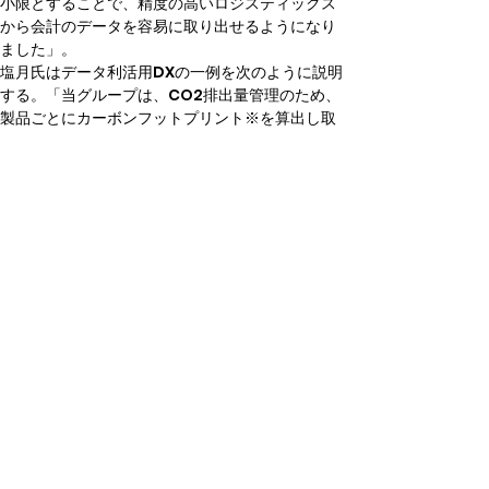
小限とすることで、精度の高いロジスティックス
から会計のデータを容易に取り出せるようになり
ました」。
塩月氏はデータ利活用DXの一例を次のように説明
する。「当グループは、CO2排出量管理のため、
製品ごとにカーボンフットプリント※を算出し取
引先や消費者に開示する取り組みに注力していま
す。原材料とその使用量、できあがった製品数が
完全性を備えたデータとして素早く入手でき、こ
の取り組みにも大いに役立つと期待していま
す」。
最後に寺田氏はこう締め括る。「SAP技術者不
足、コロナ禍という厳しい状況下でしたが、大規
模プロジェクトを完遂でき、当社メンバーにとっ
ても大きな自信になりました。TISとは“つくって
終わり”ではなく、これからも良きビジネスパート
ナーとしてDXにつながる施策に協力いただければ
と思います」。
※カーボンフットプリント（CFP）：
製品がライフサイクル全体で排出する温室効果ガ
スをCO2に換算し、取引先企業や消費者に分かり