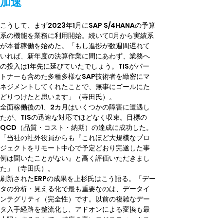
加速
こうして、まず2023年1月にSAP S/4HANAの予算
系の機能を業務に利用開始。続いて􏚵月から実績系
が本番稼働を始めた。「もし進捗が数週間遅れて
いれば、新年度の決算作業に間にあわず、業務へ
の投入は1年先に延びていたでしょう。TISがパー
トナーも含めた多種多様なSAP技術者を緻密にマ
ネジメントしてくれたことで、無事にゴールにた
どりつけたと思います」（寺田氏）。
全面稼働後の1、2カ月はいくつかの障害に遭遇し
たが、TISの迅速な対応でほどなく収束。目標の
QCD（品質・コスト・納期）の達成に成功した。
「当社の社外役員からも『これほど大規模なプロ
ジェクトをリモート中心で予定どおり完遂した事
例は聞いたことがない』と高く評価いただきまし
た」（寺田氏）。
刷新されたERPの成果を上杉氏はこう語る。「デー
タの分析・見える化で最も重要なのは、データイ
ンテグリティ（完全性）です。以前の複雑なデー
タ入手経路を整流化し、アドオンによる変換も最