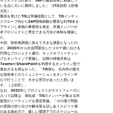
ネジメント力があり、SAPの最新技術に精通して
いる点に大いに期待しました」（IT統括部 上杉俊
太氏）。
要請を受けたTISは準備段階として、TISインテッ
クグループ内からSAP開発経験が豊富な約70名を
アサインし単独の事業部を発足。所属メンバーが
本プロジェクトに専念できる万全の体制を構築し
た。
今回、技術者調達に加えて大きな課題となったの
が、2020年から社会問題化したコロナ禍における
円滑なプロジェクト遂行。キックオフミーティン
グもオンラインで実施し、以降の情報共有は
TeamsやSharePointを利用するオンライン型で
進めざるを得なかった。「TIS側も、社内外の膨大
な技術者とのコミュニケーションをオンライン中
心で行うことで、大きな苦労があったと思いま
す」（上杉氏）。
なお、2022年にプロジェクトがテストフェーズに
入って以降は、旭化成・TISのメンバーが集まる対
面型のミーティングを適宜実施。「その場で問題
の原因の切り分けや解決策を話しあうスピード感
のある進め方で、厳しい環境下でのスケジュール