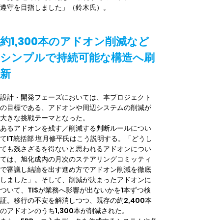
遵守を目指しました」（鈴木氏）。
約1,300本のアドオン削減など
シンプルで持続可能な構造へ刷
新
設計・開発フェーズにおいては、本プロジェクト
の目標である、アドオンや周辺システムの削減が
大きな挑戦テーマとなった。
あるアドオンを残す／削減する判断ルールについ
てIT統括部 塩月修平氏はこう説明する。「どうし
ても残さざるを得ないと思われるアドオンについ
ては、旭化成内の月次のステアリングコミッティ
で審議し結論を出す進め方でアドオン削減を徹底
しました」。そして、削減が決まったアドオンに
ついて、TISが業務へ影響が出ないかを1本ずつ検
証。移行の不安を解消しつつ、既存の約2,400本
のアドオンのうち1,300本が削減された。