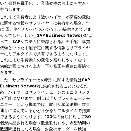
いた書類を電子化し、業務効率の向上にも大きく
寄与します。
これまで消費者により近いバイヤーが需要の変動
に関する情報をサプライヤーに共有する場合、年
に1回、半年といったスパンでしか提供されていま
せんでした。しかしSAP Business Networkによ
って、SAPシステムに登録される計画手配、購買
依頼といった手配予定に関する情報もサプライヤ
ーにリアルタイムで共有できるようになります。
これにより消費動向の変化を察知しやすくなり、
供給計画における上方・下方修正を迅速に実施で
きます。
また、サプライヤーとの取引に関する情報はSAP 
Business Networkに集約されることとなるた
め、バイヤーはサプライチェーンのモニタリング
が可能になります。例えば「サプライチェーンモ
ニター」という機能では、取引が希望納期・数量
通りに進んでいるかどうかをリアルタイムで把握
できるようになります。100個の発注に対して80
個が納品される場合（数量割れ）や、希望納期の
数週間遅れになる場合、対象のオーダーを検知・