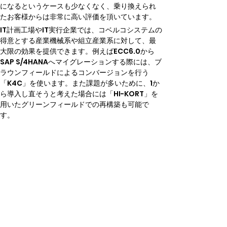
になるというケースも少なくなく、乗り換えられ
たお客様からは非常に高い評価を頂いています。
IT計画工場やIT実行企業では、コベルコシステムの
得意とする産業機械系や組立産業系に対して、最
大限の効果を提供できます。例えばECC6.0から
SAP S/4HANAへマイグレーションする際には、ブ
ラウンフィールドによるコンバージョンを行う
「K4C」を使います。また課題が多いために、1か
ら導入し直そうと考えた場合には「HI-KORT」を
用いたグリーンフィールドでの再構築も可能で
す。
他社とのコラボレーションでお
客様と「共創」しともに歩む
実際に本サービスがどの様に活用されているか、
事例を紹介します。A社様はSAP S/4HANA化にあ
たり、ECCからのコンバージョンだけはなく、DX