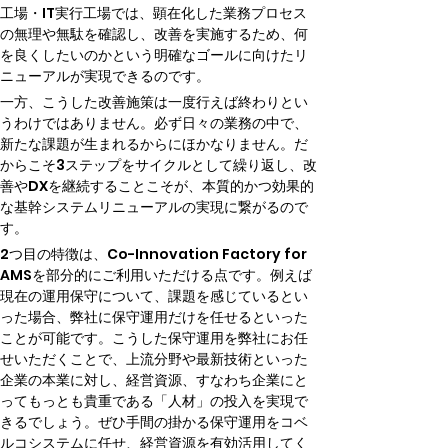
工場・IT実行工場では、顕在化した業務プロセス
の無理や無駄を確認し、改善を実施するため、何
を良くしたいのかという明確なゴールに向けたリ
ニューアルが実現できるのです。
一方、こうした改善施策は一度行えば終わりとい
うわけではありません。必ず日々の業務の中で、
新たな課題が生まれるからにほかなりません。だ
からこそ3ステップをサイクルとして繰り返し、改
善やDXを継続することこそが、本質的かつ効果的
な基幹システムリニューアルの実現に繋がるので
す。
2つ目の特徴は、Co-Innovation Factory for 
AMSを部分的にご利用いただける点です。例えば
現在の運用保守について、課題を感じているとい
った場合、弊社に保守運用だけを任せるといった
ことが可能です。こうした保守運用を弊社にお任
せいただくことで、上流分野や最新技術といった
企業の本業に対し、経営資源、すなわち企業にと
ってもっとも貴重である「人材」の投入を実現で
きるでしょう。ぜひ手間の掛かる保守運用をコベ
ルコシステムに任せ、経営資源を有効活用してく