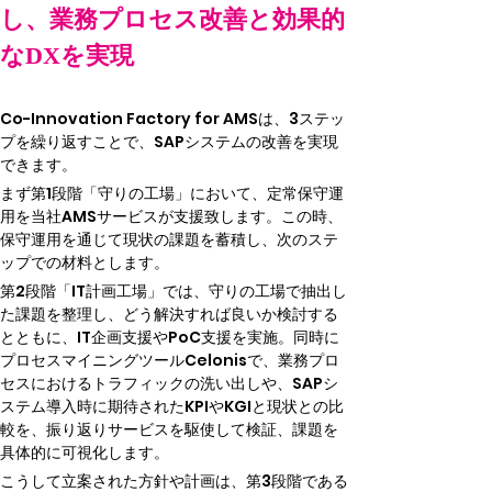
し、業務プロセス改善と効果的
なDXを実現
Co-Innovation Factory for AMSは、3ステッ
プを繰り返すことで、SAPシステムの改善を実現
できます。
まず第1段階「守りの工場」において、定常保守運
用を当社AMSサービスが支援致します。この時、
保守運用を通じて現状の課題を蓄積し、次のステ
ップでの材料とします。
第2段階「IT計画工場」では、守りの工場で抽出し
た課題を整理し、どう解決すれば良いか検討する
とともに、IT企画支援やPoC支援を実施。同時に
プロセスマイニングツールCelonisで、業務プロ
セスにおけるトラフィックの洗い出しや、SAPシ
ステム導入時に期待されたKPIやKGIと現状との比
較を、振り返りサービスを駆使して検証、課題を
具体的に可視化します。
こうして立案された方針や計画は、第3段階である