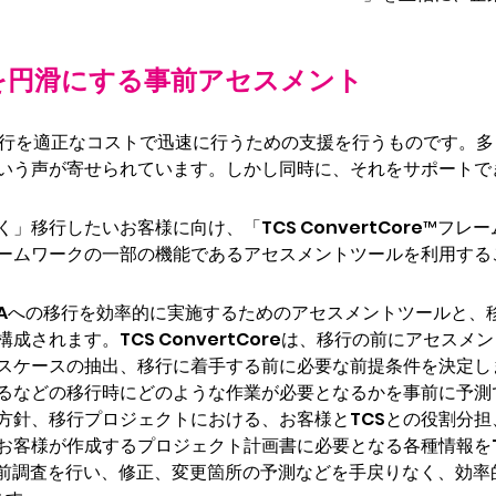
移行を円滑にする事前アセスメント
Aへの移行を適正なコストで迅速に行うための支援を行うものです
いう声が寄せられています。しかし同時に、それをサポートで
」移行したいお客様に向け、「TCS ConvertCore™フ
ームワークの一部の機能であるアセスメントツールを利用する
 S/4HANAへの移行を効率的に実施するためのアセスメントツー
成されます。TCS ConvertCoreは、移行の前にアセス
スケースの抽出、移行に着手する前に必要な前提条件を決定し
るなどの移行時にどのような作業が必要となるかを事前に予測
、移行プロジェクトにおける、お客様とTCSとの役割分担、SAP 
客様が作成するプロジェクト計画書に必要となる各種情報をTC
で、事前調査を行い、修正、変更箇所の予測などを手戻りなく、効