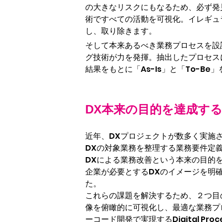
の大きなリスクにもなるため、必ず発
術ですべての活動を可視化。イレギュ
し、取り除きます。
そして本来あるべき業務プロセスを設
グ技術が力を発揮。抽出したプロセス
結果をもとに「As-Is」と「To-B
DX本来の目的を達成す
近年、DXプロジェクトが数多く実施
DXの対象業務を整理する業務要件定
DXによる業務改善という本来の目的
企業が必要とするDXのイメージを明
た。
これらの課題を解決するため、２つ目
像を俯瞰的に可視化し、最適な業務プ
ーコード開発で実現するDigital Proc