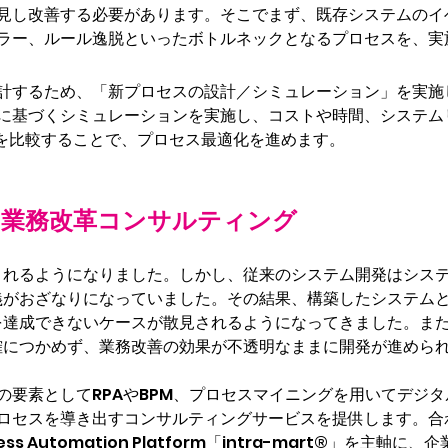
見し改善する必要があります。そこでまず、既存システムのイ
ラー、ルール逸脱といったボトルネックとなるプロセスを、実
計するため、「新プロセスの設計／シミュレーション」を実施
に基づくシミュレーションを実施し、コストや時間、システム
e」を比較することで、プロセス最適化を進めます。
る業務改革コンサルティング
されるようになりました。しかし、従来のシステム開発はシス
義がおざなりになっていました。その結果、構築したシステム
を達成できないケースが散見されるようになってきました。ま
確につかめず、業務改善の効果が不透明なままに開発が進めら
の要素としてRPAやBPM、プロセスマイニングを用いてデジ
ロセスを導き出すコンサルティングサービスを提供します。合
ess Automation Platform「intra-mart®」を