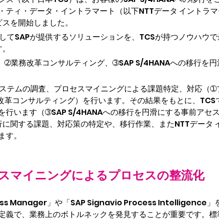
・ティ・データ・イントラマート（以下NTTデータ イントラ
ービスを開始しました。
、そしてSAPが提供するソリューションを、TCSが持つノウハ
す。
➁業務改革コンサルティング、➂SAP S/4HANAへの移行
行システムの調査、プロセスマイニングによる課題特定、対応（
改革コンサルティング）を行います。その結果をもとに、TCS
行います（➂SAP S/4HANAへの移行を円滑にする事前ア
の移行に関する課題、対応策の特定や、移行作業、またNTTデー
ます。
スマイニングによるプロセスの整流化
ess Manager」や「SAP Signavio Process Intell
定義で、業務上のボトルネックを発見することが重要です。標