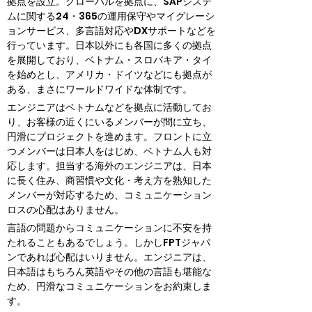
拠点を設立。グローバルを拠点に、SAPシステ
ムに関する24・365の運用保守やマイグレーシ
ョンサービス、多言語対応やDXサポートなどを
行っています。日本以外にも各国に多くの拠点
を展開しており、ベトナム・スロバキア・タイ
を始めとし、アメリカ・ドイツなどにも拠点が
ある、まさにワールドワイドな体制です。
エンジニアはベトナムなどを拠点に活動してお
り、お客様の近くにいるメンバーが間に立ち、
円滑にプロジェクトを進めます。フロントに立
つメンバーは日本人をはじめ、ベトナム人も対
応します。担当する海外のエンジニアは、日本
に長く住み、商習慣や文化・考え方を熟知した
メンバーが対応するため、コミュニケーション
ロスの心配はありません。
言語の問題からコミュニケーションに不安を持
たれることもあるでしょう。しかしFPTジャパ
ンであれば心配はいりません。エンジニアは、
日本語はもちろん英語やその他の言語も堪能な
ため、円滑なコミュニケーションをお約束しま
す。