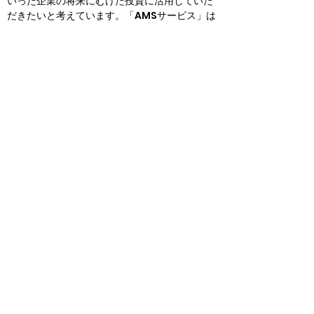
いった企業の将来にむけた投資に活用していた
だきたいと考えています。「AMSサービス」は
ただコストを下げるだけではなく、企業の将来
に対する投資に寄与できるのです。
なお海外進出先に、FPTの拠点がない場合もご
安心ください。このような場合、貴社の進出に
あわせて拠点を設けることも可能で、すでに実
績もございます。進出先でのAMSにお悩みの際
はぜひお問い合わせください、お客様に寄り添
ったサポートをお約束します。
迅速＆低コスト。すべてはDXの
ために
FPTはDXに関するサポート、コンサルティング
も行います。DXのみをご相談いただけることは
もちろん、まずマイグレーションだけを素早く
終わらせ、その次にDXを推進する。または
AMSサービスによって削減できたコストをDX