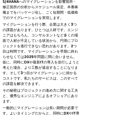
S/4HANAへのマイグレーションを影響箇所・
修正箇所の分析からスケジュール策定、本番稼
働までをパッケージ化し、ごく短期間・低価格
でのマイグレーションを実現します。
マイグレーションを行う際、企業は大きく3つ
の課題があります。ひとつは人材です。エンジ
ニアはもちろん、コンサルタントなど多くの場
面で人材が不足している状況から、円滑にプロ
ジェクトを進行できない恐れがあります。2つ
目は時間です。マイグレーションを早期に終わ
らせなくては2025年問題に間に合いません。
仮に、同時にDXや最新ITの導入を並行しようと
考えた場合、より工数が逼迫することになりま
す。そして3つ目がマイグレーションに掛かる
コストです。私たちのサービスは、このすべて
の課題を解決できます。
その秘密はプロジェクトの進め方に関する工夫
と、優秀なエンジニアによるオフショアにあり
ます。
一般的にマイグレーションは長い期間が必要で
す。よいタイミングだからと、同時にDXやIT導