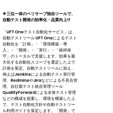
🔶
三位一体のベリサーブ独自ツールで、
自動テスト開発の効率化・品質向上!!
「UFT Oneテスト自動化サービス」は、
自動テストツール UFT Oneによるテスト
自動化を「計画」・「環境構築・導
入」・「開発」・「実行」・「維持保
守」のトータルで支援します。効果を最
大化する自動化スコープを選定した上で
計画を策定。自動テストツールに加え、
例えばJenkinsによる自動テスト実行管
理、RedmineやJiraなどによる不具合管
理、自社製テスト統合管理ツール
QualityForwardによる全体テスト管理
などの構成を提案し、環境を構築した上
で、テスト自動化方針や自動テストツー
ル利用ガイドを策定します。「開発」で