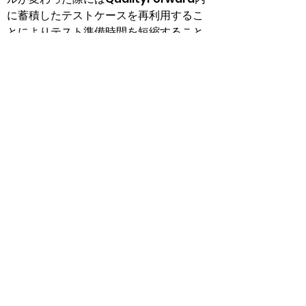
に蓄積したテストケースを再利用するこ
とによりテスト準備時間を短縮すること
ができるため、スピーディなテスト着手
を実現します。
単なるテスト管理ツールとしてではなく
テストコラボレーションツールとして、
テストに関わる情報やナレッジの集約、
およびBTSとのシームレスな連携によ
り、テストエンジニア同士、テストチー
ムと開発チームを、テスト/ 品質を軸に
QualityForwardが一つにします。